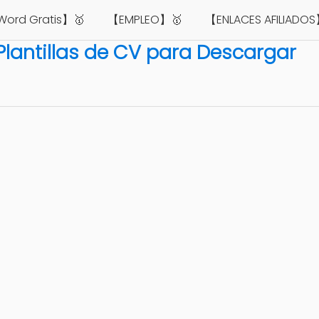
 Word Gratis】🥇
【EMPLEO】🥇
【ENLACES AFILIADO
Plantillas de CV para Descargar