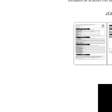
formados de acuerdo con sus
¿Có